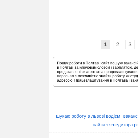
1
2
3
Пошук роботи в Полтаві: сайт пошуку вакансі
в Полтаві за ключовим словом і зарплатою, 
представлені як агентства працевлаштування, 
персонал
з можливістю знайти роботу як студе
адресою! Працевлаштування в Полтава і ваканс
шукаю роботу в львові водієм
ваканс
найти экспедитора р