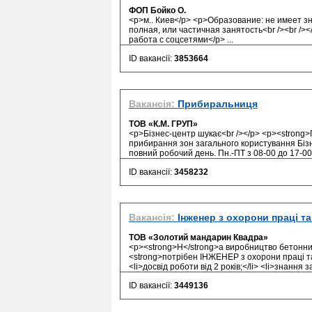
ФОП Бойко О.
<p>м.. Киев</p> <p>Образование: не имеет з
полная, или частичная занятость<br /><br />
работа с соцсетями</p> ...
ID вакансії:
3853664
Вакансія:
Прибиральниця
ТОВ «К.М. ГРУП»
<p>Бізнес-центр шукає<br /></p> <p><strong>
прибирання зон загального користування Бізн
повний робочий день. Пн.-ПТ з 08-00 до 17-00.
ID вакансії:
3458232
Вакансія:
Інженер з охорони праці та
ТОВ «Золотий мандарин Квадра»
<p><strong>Н</strong>а виробництво бетонних 
<strong>потрібен ІНЖЕНЕР з охорони праці та 
<li>досвід роботи від 2 років;</li> <li>знання 
ID вакансії:
3449136