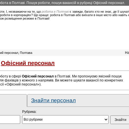
обота в Полтаві. Пошук роботи, пошук вакансій в рубриці Офісний персонал.
оти. І, незважаючи на те, що
робота в Полтаві
є завжди, багато хто не знає, де її шука
роботи в корпораціях? Що краще: робота в Полтаві або виїхати в інше місто або навіть
акож розміщення резюме в Полтаві!
На
сний персонал, Полтава
і
Офісний персонал
роботу в сфері
Офісний персонал
в Полтаві. Ми пропонуємо якісний пошук
ля фахівців з кожного з напрямів. Ви можете шукати вакансії по конкретних
сії «Офісний персонал»).
Знайти персонал
Рубрика: