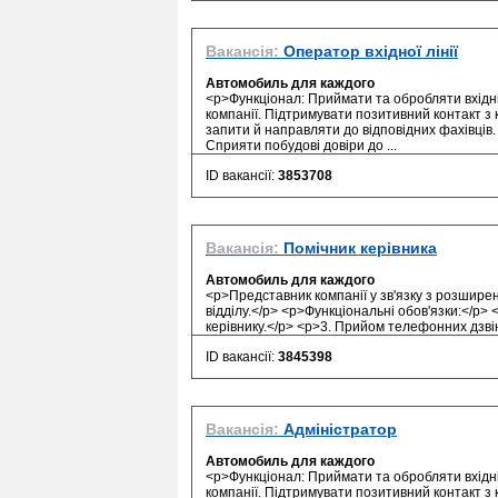
Вакансія:
Оператор вхідної лінії
Автомобиль для каждого
<p>Функціонал: Приймати та обробляти вхідні 
компанії. Підтримувати позитивний контакт з 
запити й направляти до відповідних фахівців
Сприяти побудові довіри до ...
ID вакансії:
3853708
Вакансія:
Помічник керівника
Автомобиль для каждого
<p>Представник компанії у зв'язку з розшире
відділу.</p> <p>Функціональні обов'язки:</p>
керівнику.</p> <p>3. Прийом телефонних дзвінк
ID вакансії:
3845398
Вакансія:
Адміністратор
Автомобиль для каждого
<p>Функціонал: Приймати та обробляти вхідні 
компанії. Підтримувати позитивний контакт з 