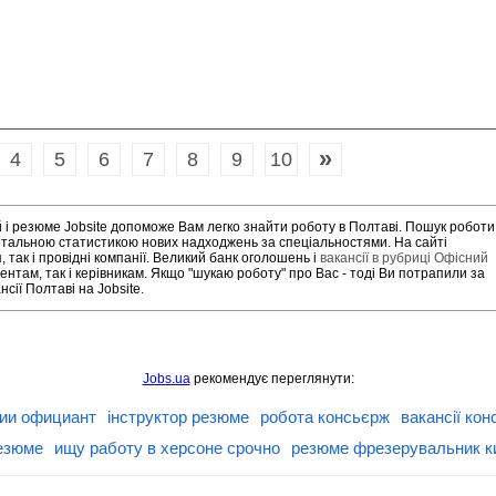
»
4
5
6
7
8
9
10
й і резюме Jobsite допоможе Вам легко знайти роботу в Полтаві. Пошук роботи
детальною статистикою нових надходжень за спеціальностями. На сайті
так і провідні компанії. Великий банк оголошень і
вакансії в рубриці Офісний
нтам, так і керівникам. Якщо "шукаю роботу" про Вас - тоді Ви потрапили за
ії Полтаві на Jobsite.
Jobs.ua
рекомендує переглянути:
ии официант
інструктор резюме
робота консьєрж
вакансії кон
езюме
ищу работу в херсоне срочно
резюме фрезерувальник к