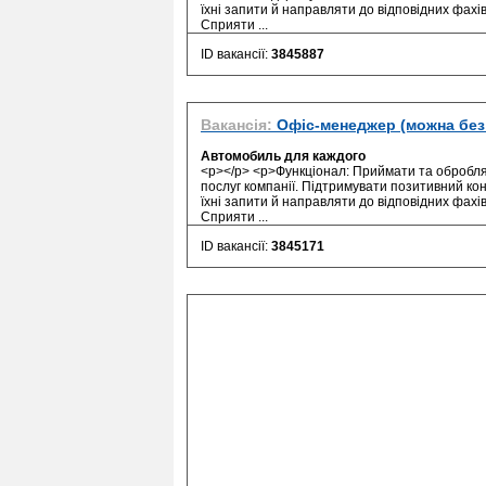
їхні запити й направляти до відповідних фахі
Сприяти ...
ID вакансії:
3845887
Вакансія:
Офіс-менеджер (можна без 
Автомобиль для каждого
<p></p> <p>Функціонал: Приймати та обробляти
послуг компанії. Підтримувати позитивний кон
їхні запити й направляти до відповідних фахі
Сприяти ...
ID вакансії:
3845171