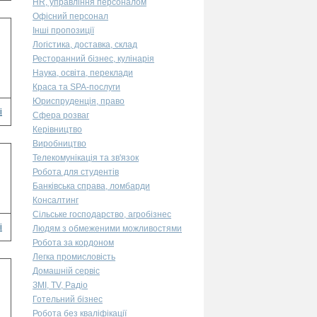
HR, управління персоналом
Офісний персонал
Інші пропозиції
Логістика, доставка, склад
Ресторанний бізнес, кулінарія
Наука, освіта, переклади
Краса та SPA-послуги
Юриспруденція, право
і
Сфера розваг
Керівництво
Виробництво
Телекомунікація та зв'язок
Робота для студентів
Банківська справа, ломбарди
Консалтинг
Сільське господарство, агробізнес
і
Людям з обмеженими можливостями
Робота за кордоном
Легка промисловість
Домашній сервіс
ЗМІ, TV, Радіо
Готельний бізнес
Робота без кваліфікації