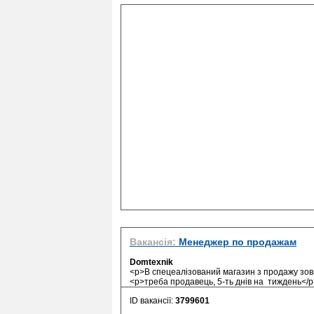
Вакансія:
Менеджер по продажам
Domtexnik
<p>В спецеалізований магазин з продажу зовні
<p>треба продавець, 5-ть днів на тиждень</p>
ID вакансії:
3799601