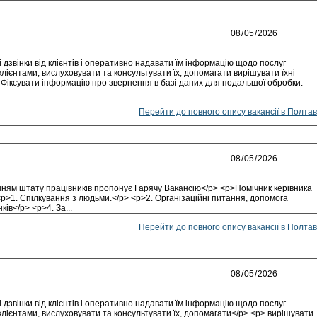
дзвінки від клієнтів і оперативно надавати їм інформацію щодо послуг
клієнтами, вислуховувати та консультувати їх, допомагати вирішувати їхні
. Фіксувати інформацію про звернення в базі даних для подальшої обробки.
Перейти до повного опису вакансії в Полтав
нням штату працівників пропонує Гарячу Вакансію</p> <p>Помічник керівника
 <p>1. Спілкування з людьми.</p> <p>2. Організаційні питання, допомога
ів</p> <p>4. За...
Перейти до повного опису вакансії в Полтав
дзвінки від клієнтів і оперативно надавати їм інформацію щодо послуг
клієнтами, вислуховувати та консультувати їх, допомагати</p> <p> вирішувати