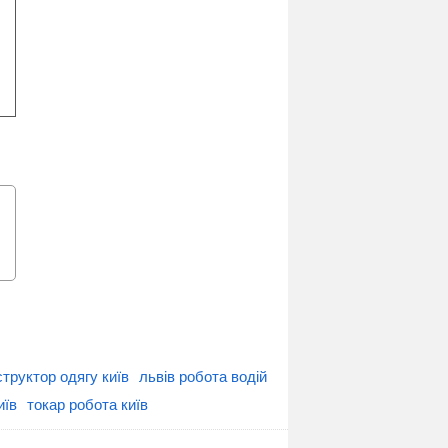
структор одягу київ
львів робота водій
иїв
токар робота київ