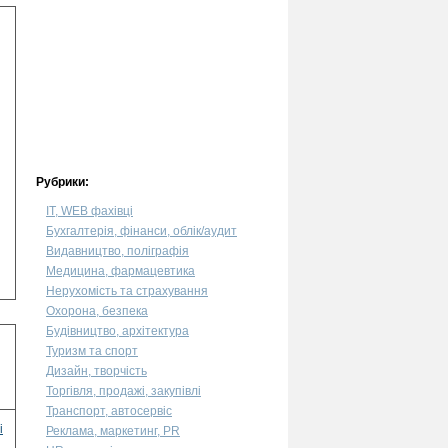
Рубрики:
IT, WEB фахівці
Бухгалтерія, фінанси, облік/аудит
Видавництво, поліграфія
Медицина, фармацевтика
Нерухомість та страхування
Охорона, безпека
Будівництво, архітектура
Туризм та спорт
Дизайн, творчість
Торгівля, продажі, закупівлі
Транспорт, автосервіс
і
Реклама, маркетинг, PR