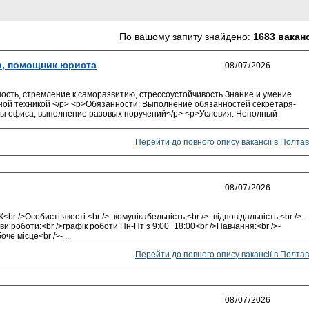
По вашому запиту знайдено:
1683 вакан
р, помощник юриста
ость, стремление к саморазвитию, стрессоустойчивость.Знание и умение
сной техникой </p> <p>Обязанности: Выполнение обязанностей секретаря-
ты офиса, выполнение разовых поручений</p> <p>Условия: Неполный
Перейти до повного опису вакансії в Полтав
r />Особисті якості:<br />- комунікабельність,<br />- відповідальність,<br />-
и роботи:<br />графік роботи Пн-Пт з 9:00−18:00<br />Навчання:<br />-
е місце<br />- ...
Перейти до повного опису вакансії в Полтав