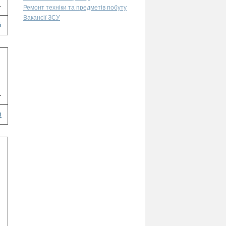
.
Ремонт техніки та предметів побуту
Вакансії ЗСУ
і
.
і