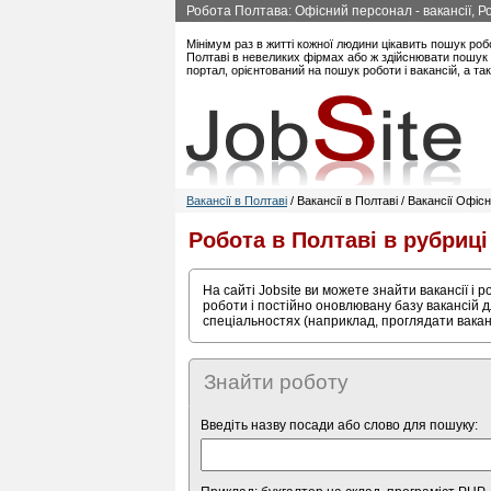
Робота Полтава: Офісний персонал - вакансії, Р
Мінімум раз в житті кожної людини цікавить пошук роб
Полтаві в невеликих фірмах або ж здійснювати пошук 
портал, орієнтований на пошук роботи і вакансій, а т
Вакансії в Полтаві
/ Вакансії в Полтаві / Вакансії Офі
Робота в Полтаві в рубриц
На сайті Jobsite ви можете знайти вакансії і 
роботи і постійно оновлювану базу вакансій д
спеціальностях (наприклад, проглядати вакан
Знайти роботу
Введіть назву посади або слово для пошуку: