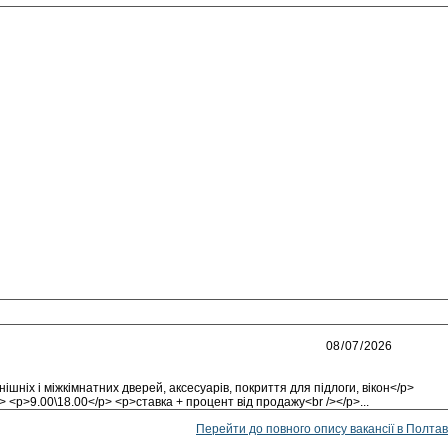
шніх і міжкімнатних дверей, аксесуарів, покриття для підлоги, вікон</p>
 <p>9.00\18.00</p> <p>ставка + процент від продажу<br /></p>...
Перейти до повного опису вакансії в Полтав