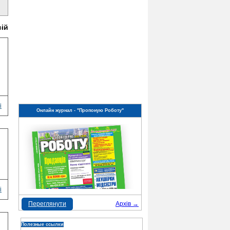
сій
і
Онлайн журнал - "Пропоную Роботу"
і
Переглянути
Архів →
Полезные ссылки