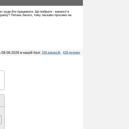
ти і куди йти працювати. Що вибрати - вакансії в
 країну? Питань багато, тому ласкаво просимо на
 08.08.2026 в нашій базі:
336 вакансій
,
438 резюме