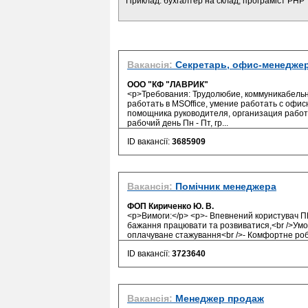
Приклад: бухгалтер на склад, програміст PHP
Вакансія:
Секретарь, офис-менедже
ООО "КФ "ЛАВРИК"
<p>Требования: Трудолюбие, коммуникабельн
работать в MSOffice, умение работать с офи
помощника руководителя, организация рабо
рабочий день Пн - Пт, гр...
ID вакансії:
3685909
Вакансія:
Помічник менеджера
ФОП Кириченко Ю. В.
<p>Вимоги:</p> <p>- Впевнений користувач ПК<b
бажання працювати та розвиватися,<br />Умов
оплачуване стажування<br />- Комфортне робоч
ID вакансії:
3723640
Вакансія:
Менеджер продаж