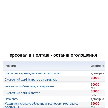
Персонал в Полтаві - останні оголошення
Резюме
Зарплата
Викладач, перекладач з англійської мови
договірна
30000
Системний адміністратор за викликом
грн.
30000
Інженер-комп'ютерник, електронник
грн.
30000
Системний адміністратор
грн.
Data entry
договірна
Машинист крана (с обучением) козлового, мостового,
35000
гусеничны...
грн.