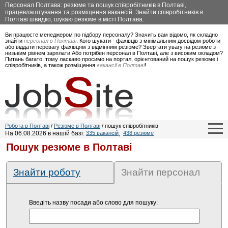
Персонал Полтава: резюме та пошук співробітників в Полтаві,
працевлаштування та розміщення вакансій. Знайти співробітників в
Полтаві швидко, шукаю резюме в місті Полтава.
Ви працюєте менеджером по підбору персоналу? Значить вам відомо, як складно
знайти
персонал в Полтаві
. Кого шукати - фахівців з мінімальним досвідом роботи
або віддати перевагу фахівцям з відмінним резюме? Звертати увагу на резюме з
низьким рівнем зарплати Або потрібен персонал в Полтаві, але з високим окладом?
Питань багато, тому ласкаво просимо на портал, орієнтований на пошук резюме і
співробітників, а також розміщення
вакансії в Полтаві
!
Робота в Полтаві
/
Резюме в Полтаві
/ пошук співробітників
На 06.08.2026 в нашій базі:
335 вакансій
,
438 резюме
Пошук резюме в Полтаві
Знайти роботу
Знайти персонал
Введіть назву посади або слово для пошуку: