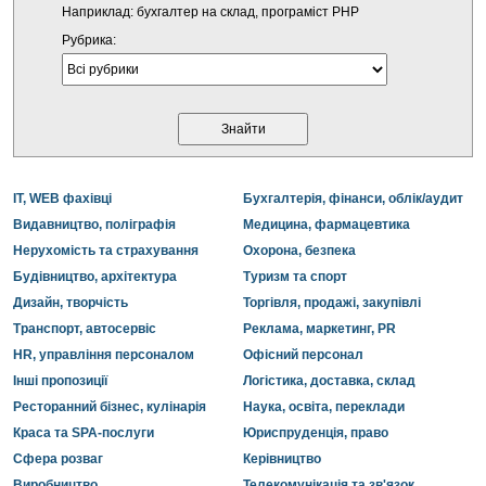
Наприклад: бухгалтер на склад, програміст PHP
Рубрика:
IT, WEB фахівці
Бухгалтерія, фінанси, облік/аудит
Видавництво, поліграфія
Медицина, фармацевтика
Нерухомість та страхування
Охорона, безпека
Будівництво, архітектура
Туризм та спорт
Дизайн, творчість
Торгівля, продажі, закупівлі
Транспорт, автосервіс
Реклама, маркетинг, PR
HR, управління персоналом
Офісний персонал
Інші пропозиції
Логістика, доставка, склад
Ресторанний бізнес, кулінарія
Наука, освіта, переклади
Краса та SPA-послуги
Юриспруденція, право
Сфера розваг
Керівництво
Виробництво
Телекомунікація та зв'язок