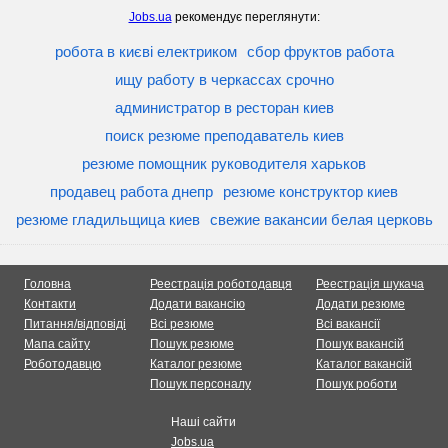
Jobs.ua
рекомендує переглянути:
робота в києві електриком
сбор фруктов работа
ищу работу в черкассах срочно
администратор в ресторан киев
поиск резюме преподаватель киев
резюме помощник руководителя харьков
продавец работа днепр
резюме конструктор киев
резюме гладильщица киев
свежие вакансии белая церковь
Головна
Реестрація роботодавця
Реестрація шукача
Контакти
Додати вакансію
Додати резюме
Питання/відповіді
Всі резюме
Всі вакансії
Мапа сайту
Пошук резюме
Пошук вакансій
Роботодавцю
Каталог резюме
Каталог вакансій
Пошук персоналу
Пошук роботи
Наші сайти
Jobs.ua