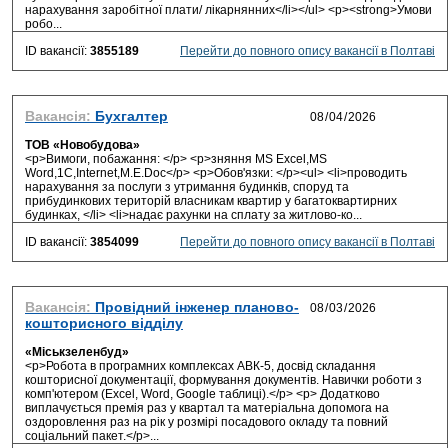
нарахування заробітної плати/ лікарнянних</li></ul> <p><strong>Умови
робо...
ID вакансії:
3855189
Перейти до повного опису вакансії в Полтаві
Вакансія:
Бухгалтер
ТОВ «Новобудова»
<p>Вимоги, побажання: </p> <p>зняння MS Excel,MS
Word,1C,Internet,M.E.Doc</p> <p>Обов'язки: </p><ul> <li>проводить
нарахування за послуги з утримання будинків, споруд та
прибудинкових територій власникам квартир у багатоквартирних
будинках, </li> <li>надає рахунки на сплату за житлово-ко...
ID вакансії:
3854099
Перейти до повного опису вакансії в Полтаві
Вакансія:
Провідний інженер планово-
кошторисного відділу
«Міськзеленбуд»
<p>Робота в програмних комплексах АВК-5, досвід складання
кошторисної документації, формування документів. Навички роботи з
комп'ютером (Excel, Word, Google таблиці).</p> <p> Додатково
виплачується премія раз у квартал та матеріальна допомога на
оздоровлення раз на рік у розмірі посадового окладу та повний
соціальний пакет.</p>...