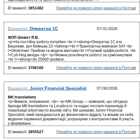
ID вакансії:
3851482
Перейти до повного опису вакансії в Полтаві
Вакансія:
Оператор 1С
ФОП Шемет Я.В.
<p>На постійну роботу потрібен <br /><strong>Оператор 1С в м.
Вишневе, вул Київська 23 </strong><br />Транпортна компанія SAT <br
/>Обов’язки: Прийом та видача вантажу<br />Гнучкий графік роботи. <br
/>Суб-Нед вихідні </p> <p>Можна розглянути роботу за сумісництвом.
<br /><strong>Зп 25000 грн/міся...
ID вакансії:
3786160
Перейти до повного опису вакансії в Полтаві
Вакансія:
Junior Financial Specialist
MK:translations
<p>Вимоги, побажання: </p> <p>MK:Group — компанія, що об'єднує
бренди MK:translations та Localica.io та надає послуги перекладу й
локалізації клієнтам по всьому світу. Ми шукаємо Junior Financial
Specialist, який приєднається до фінансового відділу та візьме на себе
ведення первинної документації, розрахунки з контрагентами й участь
у формуванн...
ID вакансії:
3855527
Перейти до повного опису вакансії в Полтаві