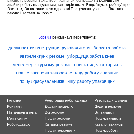
вакансії в рубриці Бухгалтерія, фінанси, облік/аудит
з можливістю
знайти роботу як студентам, так і керівникам. Якщо "шукаю роботу" про
Вас - тоді Ви потрапили за адресою! Працевлаштування в Полтава і
вакансії Полтаві на Jobsite.
Jobs.ua
рекомендує переглянути:
должностная инструкция руководителя
бариста робота
автоелектрик резюме
уборщица работа киев
менеджер з туризму резюме
поиск сиделки харьков
новые вакансии запорожье
ищу работу сварщик
пошук фасувальників
ищу работу упаковщик
Головна
Реестрація роботодавця
Реестрація шукача
Контакти
Додати вакансію
Додати резюме
Питання/відповіді
Всі резюме
Всі вакансії
Мапа сайту
Пошук резюме
Пошук вакансій
Роботодавцю
Каталог резюме
Каталог вакансій
Пошук персоналу
Пошук роботи