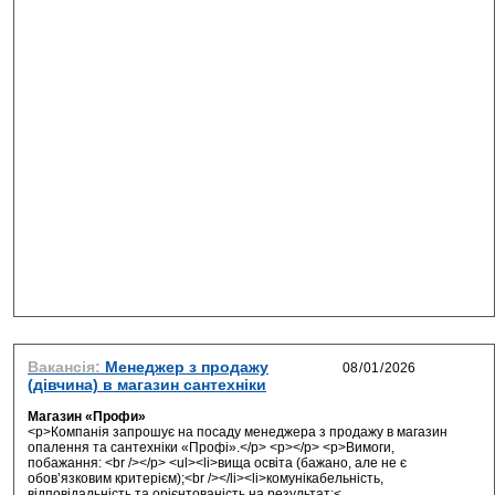
Вакансія:
Менеджер з продажу
(дівчина) в магазин сантехніки
Магазин «Профи»
<p>Компанія запрошує на посаду менеджера з продажу в магазин
опалення та сантехніки «Профі».</p> <p></p> <p>Вимоги,
побажання: <br /></p> <ul><li>вища освіта (бажано, але не є
обов’язковим критерієм);<br /></li><li>комунікабельність,
відповідальність та орієнтованість на результат;<...