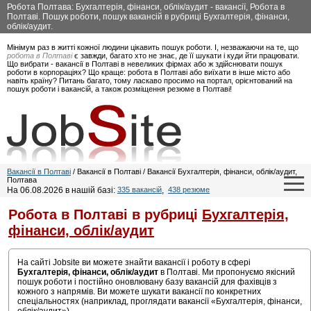
Робота Полтава: Бухгалтерія, фінанси, облік/аудит - вакансії, Робота в
Полтаві. Пошук роботи, пошук вакансій в рубриці Бухгалтерія, фінанси,
облік/аудит.
Мінімум раз в житті кожної людини цікавить пошук роботи. І, незважаючи на те, що
робота в Полтаві
є завжди, багато хто не знає, де її шукати і куди йти працювати.
Що вибрати - вакансії в Полтаві в невеликих фірмах або ж здійснювати пошук
роботи в корпораціях? Що краще: робота в Полтаві або виїхати в інше місто або
навіть країну? Питань багато, тому ласкаво просимо на портал, орієнтований на
пошук роботи і вакансій, а також розміщення резюме в Полтаві!
Вакансії в Полтаві
/ Вакансії в Полтаві / Вакансії Бухгалтерія, фінанси, облік/аудит,
Полтава
На 06.08.2026 в нашій базі:
335 вакансій
,
438 резюме
Робота в Полтаві в рубриці
Бухгалтерія,
фінанси, облік/аудит
На сайті Jobsite ви можете знайти вакансії і роботу в сфері
Бухгалтерія, фінанси, облік/аудит
в Полтаві. Ми пропонуємо якісний
пошук роботи і постійно оновлювану базу вакансій для фахівців з
кожного з напрямів. Ви можете шукати вакансії по конкретних
спеціальностях (наприклад, проглядати вакансії «Бухгалтерія, фінанси,