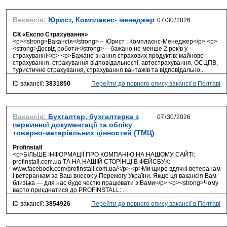
Вакансія:
Юрист, Комплаєнс- менеджер
СК «Експо Страхування»
<p><strong>Вакансія</strong> – Юрист ; Комплаєнс-Менеджер</p> <p>
<strong>Досвід роботи</strong> – бажано не менше 2 років у
страхуванні</p> <p>Бажано знання страхових продуктів: майнове
страхування, страхування відповідальності, автострахування, ОСЦПВ,
туристичне страхування, страхування вантажів та відповідально...
ID вакансії:
3831850
Перейти до повного опису вакансії в Полтаві
Вакансія:
Бухгалтер, бухгалтерка з
первинної документації та обліку
товарно-матеріальних цінностей (ТМЦ)
Profinstall
<p>БІЛЬШЕ ІНФОРМАЦІЇ ПРО КОМПАНІЮ НА НАШОМУ САЙТІ:
profinstall.com.ua ТА НА НАШІЙ СТОРІНЦІ В ФЕЙСБУК:
www.facebook.com/profinstall.com.ua/</p> <p>Ми щиро вдячні ветеранам
і ветеранкам за Ваш внесок у Перемогу України. Якщо ця вакансія Вам
близька — для нас буде честю працювати з Вами</p> <p><strong>Чому
варто приєднатися до PROFINSTALL:...
ID вакансії:
3854926
Перейти до повного опису вакансії в Полтаві