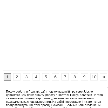
»
1
2
3
4
5
6
7
8
9
10
Пошук роботи в Полтаві: сайт пошуку вакансій і резюме Jobsite
допоможе Вам легко знайти роботу в Полтаві. Пошук роботи в Полтаві
за ключовим словом і зарплатою, детальною статистикою нових
надходжень за спеціальностями. На сайті представлені як агентства
працевлаштування, так і провідні компанії. Великий банк оголошень і