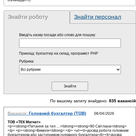
облік/аудит»).
Знайти роботу
Знайти персонал
Введіть назву посади або слово для пошуку:
Приклад: бухгалтер на склад, програміст PHP
Рубрика:
По вашому запиту знайдено:
835 вакансій
Вакансія:
Головний бухгалтер (ТОВ)
ТОВ «ТЕК Магнат»
<p><strong>Питання за тел ....</strong><strong>90 Світлана</strong>
</p> <p><strong>Вимоги</strong>:</p> <ul><li>досвід роботи головним
бухгалтером або заступником головного бухгалтера</li><li>досвід