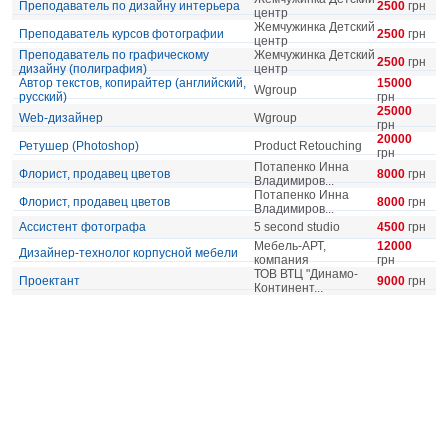
Преподаватель по дизайну интерьера
2500
грн
центр
Жемчужинка Детский
Преподаватель курсов фотографии
2500
грн
центр
Преподаватель по графическому
Жемчужинка Детский
2500
грн
дизайну (полиграфия)
центр
Автор текстов, копирайтер (английский,
15000
Wgroup
русский)
грн
25000
Web-дизайнер
Wgroup
грн
20000
Ретушер (Photoshop)
Product Retouching
грн
Потапенко Инна
Флорист, продавец цветов
8000
грн
Владимиров...
Потапенко Инна
Флорист, продавец цветов
8000
грн
Владимиров...
Ассистент фотографа
5 second studio
4500
грн
Мебель-АРТ,
12000
Дизайнер-технолог корпусной мебели
компания
грн
ТОВ ВТЦ "Динамо-
Проектант
9000
грн
Континент...