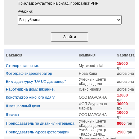
Приклад: бухгалтер на склад, програміст PHP
Рубрика:
Вакансія
Компанія
Зарплата
15000
Столяр-станочник
My_wood_slab
грн
Фотограф видеооператор
Нова Кава
договірна
Учебный центр
Викладач курсу "UA UX Дизайнер"
договірна
«Кадры дело...
Работник на дому, вязание.
Юзис Июлия
договірна
12000
Конструктор жіночого одягу
ООО МАРСАНА
грн
ФОП Зауриевна
30000
Швея, полный цикл
Лариса
грн
10000
Швачка
ООО МАРСАНА
грн
Учебный центр
Преподаватель по дизайну интерьера
8000
грн
«Кадры дело...
Учебный центр
Преподаватель курсов фотографии
2500
грн
«Кадры дело...
Жемчужинка Детский