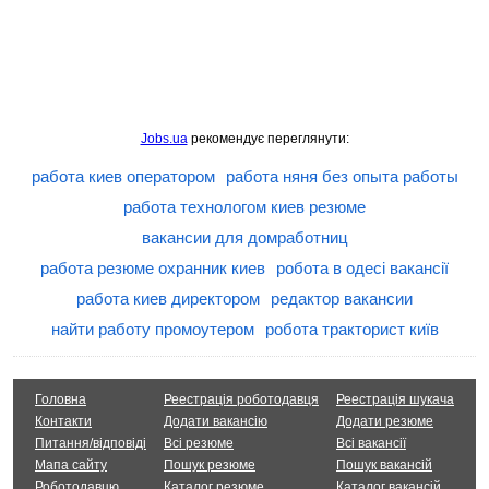
Jobs.ua
рекомендує переглянути:
работа киев оператором
работа няня без опыта работы
работа технологом киев резюме
вакансии для домработниц
работа резюме охранник киев
робота в одесі вакансії
работа киев директором
редактор вакансии
найти работу промоутером
робота тракторист київ
Головна
Реестрація роботодавця
Реестрація шукача
Контакти
Додати вакансію
Додати резюме
Питання/відповіді
Всі резюме
Всі вакансії
Мапа сайту
Пошук резюме
Пошук вакансій
Роботодавцю
Каталог резюме
Каталог вакансій