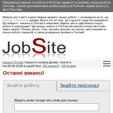
Працевлаштування та робота в Полтаві: вакансії та резюме, пошук роботи
Полтава. Jobsite допоможе Вам знайти работу в Полтаві, шукаю роботу в
місті Полтава.
Мінімум раз в житті кожної людини цікавить пошук роботи. І, незважаючи на те, що
робота в Полтаві
є завжди, багато хто не знає, де її шукати і куди йти працювати.
Що вибрати - вакансії в Полтаві в невеликих фірмах або ж здійснювати пошук
роботи в корпораціях? Що краще: робота в Полтаві або виїхати в інше місто або
навіть країну? Питань багато, тому ласкаво просимо на портал, орієнтований на
пошук роботи і вакансій, а також розміщення резюме в Полтаві!
вакансії Полтаві
/ вакансії в рубриці Дизайн, творчість
На 06.08.2026 в нашій базі:
335 вакансій
,
438 резюме
Останні вакансії
Знайти роботу
Знайти персонал
Введіть назву посади або слово для пошуку: