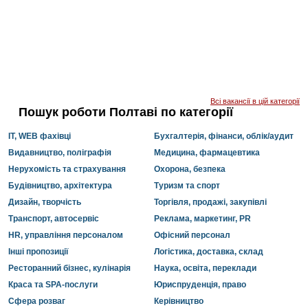
Всі вакансії в цій категорії
Пошук роботи Полтаві по категорії
IT, WEB фахівці
Бухгалтерія, фінанси, облік/аудит
Видавництво, поліграфія
Медицина, фармацевтика
Нерухомість та страхування
Охорона, безпека
Будівництво, архітектура
Туризм та спорт
Дизайн, творчість
Торгівля, продажі, закупівлі
Транспорт, автосервіс
Реклама, маркетинг, PR
HR, управління персоналом
Офісний персонал
Інші пропозиції
Логістика, доставка, склад
Ресторанний бізнес, кулінарія
Наука, освіта, переклади
Краса та SPA-послуги
Юриспруденція, право
Сфера розваг
Керівництво