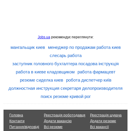
Jobs.ua
рекомендує переглянути:
мангальщик киев
менеджер по продажам работа киев
слесарь работа
заступник головного бухгалтера посадова інструкція
работа в киеве кладовщиком
работа фармацевт
резюме сиделка киев
робота диспетчер київ
должностная инструкция секретаря делопроизводителя
поиск резюме кривой рог
Головна
Реестрація роботодавця
Реестрація шукача
Контакти
Додати вакансію
Додати резюме
Питання/відповіді
Всі резюме
Всі вакансії