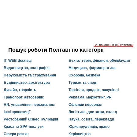
Всі вакансії в цій категорії
Пошук роботи Полтаві по категорії
IT, WEB фахівці
Бухгалтерія, фінанси, облік/аудит
Видавництво, поліграфія
Медицина, фармацевтика
Нерухомість та страхування
Охорона, безпека
Будівництво, архітектура
Туризм та спорт
Дизайн, творчість
Торгівля, продажі, закупівлі
Транспорт, автосервіс
Реклама, маркетинг, PR
HR, управління персоналом
Офісний персонал
Інші пропозиції
Логістика, доставка, склад
Ресторанний бізнес, кулінарія
Наука, освіта, переклади
Краса та SPA-послуги
Юриспруденція, право
Сфера розваг
Керівництво