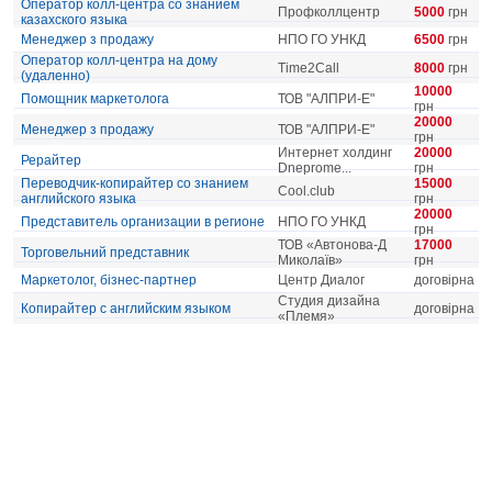
Оператор колл-центра со знанием
Профколлцентр
5000
грн
казахского языка
Менеджер з продажу
НПО ГО УНКД
6500
грн
Оператор колл-центра на дому
Time2Call
8000
грн
(удаленно)
10000
Помощник маркетолога
ТОВ "АЛПРИ-Е"
грн
20000
Менеджер з продажу
ТОВ "АЛПРИ-Е"
грн
Интернет холдинг
20000
Рерайтер
Dneprome...
грн
Переводчик-копирайтер со знанием
15000
Сool.club
английского языка
грн
20000
Представитель организации в регионе
НПО ГО УНКД
грн
ТОВ «Автонова-Д
17000
Торговельний представник
Миколаїв»
грн
Маркетолог, бізнес-партнер
Центр Диалог
договірна
Студия дизайна
Копирайтер с английским языком
договірна
«Племя»