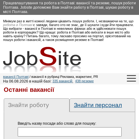
Працевлаштування та робота в Полтаві: вакансії та резюме, пошук роботи
Полтава. Jobsite допоможе Вам знайти работу в Полтаві, шукаю роботу в
місті Полтава.
Мінімум раз в житті кожної людини цікавить пошук роботи. І, незважаючи на те, що
робота в Полтаві
є завжди, багато хто не знає, де її шукати і куди йти працювати.
Що вибрати - вакансії в Полтаві в невеликих фірмах або ж здійснювати пошук
роботи в корпораціях? Що краще: робота в Полтаві або виїхати в інше місто або
навіть країну? Питань багато, тому ласкаво просимо на портал, орієнтований на
пошук роботи і вакансій, а також розміщення резюме в Полтаві!
вакансії Полтаві
/ вакансії в рубриці Реклама, маркетинг, PR
На 06.08.2026 в нашій базі:
335 вакансій
,
438 резюме
Останні вакансії
Знайти роботу
Знайти персонал
Введіть назву посади або слово для пошуку: