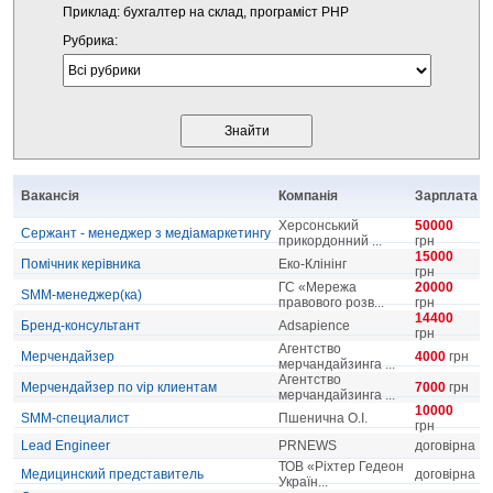
Приклад: бухгалтер на склад, програміст PHP
Рубрика:
Вакансія
Компанія
Зарплата
Херсонський
50000
Сержант - менеджер з медіамаркетингу
прикордонний ...
грн
15000
Помічник керівника
Еко-Клінінг
грн
ГС «Мережа
20000
SMM-менеджер(ка)
правового розв...
грн
14400
Бренд-консультант
Adsapience
грн
Агентство
Мерчендайзер
4000
грн
мерчандайзинга ...
Агентство
Мерчендайзер по vip клиентам
7000
грн
мерчандайзинга ...
10000
SMM-специалист
Пшенична О.І.
грн
Lead Engineer
PRNEWS
договірна
ТОВ «Ріхтер Гедеон
Медицинский представитель
договірна
Україн...