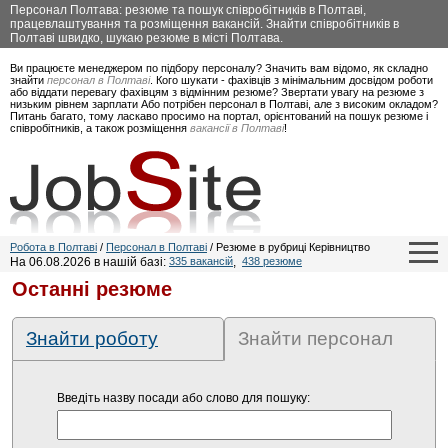
Персонал Полтава: резюме та пошук співробітників в Полтаві,
працевлаштування та розміщення вакансій. Знайти співробітників в
Полтаві швидко, шукаю резюме в місті Полтава.
Ви працюєте менеджером по підбору персоналу? Значить вам відомо, як складно
знайти
персонал в Полтаві
. Кого шукати - фахівців з мінімальним досвідом роботи
або віддати перевагу фахівцям з відмінним резюме? Звертати увагу на резюме з
низьким рівнем зарплати Або потрібен персонал в Полтаві, але з високим окладом?
Питань багато, тому ласкаво просимо на портал, орієнтований на пошук резюме і
співробітників, а також розміщення
вакансії в Полтаві
!
Робота в Полтаві
/
Персонал в Полтаві
/ Резюме в рубриці Керівництво
На 06.08.2026 в нашій базі:
335 вакансій
,
438 резюме
Останні резюме
Знайти роботу
Знайти персонал
Введіть назву посади або слово для пошуку: