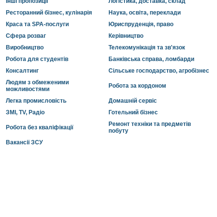
Інші пропозиції
Логістика, доставка, склад
Ресторанний бізнес, кулінарія
Наука, освіта, переклади
Краса та SPA-послуги
Юриспруденція, право
Сфера розваг
Керівництво
Виробництво
Телекомунікація та зв'язок
Робота для студентів
Банківська справа, ломбарди
Консалтинг
Сільське господарство, агробізнес
Людям з обмеженими
Робота за кордоном
можливостями
Легка промисловість
Домашній сервіс
ЗМІ, TV, Радіо
Готельний бізнес
Ремонт техніки та предметів
Робота без кваліфікації
побуту
Вакансії ЗСУ