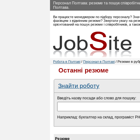
Персонал Полтава: резюме та пошук співробітник
Полтава.
Ви працюєте менеджером по підбору персоналу? Знач
фахівцям з відмінним резюме? Звертати увагу на резю
орієнтований на пошук резюме і співробітників, а так
Робота в Полтаві
/
Персонал в Полтаві
/ Резюме в ру
Останні резюме
Знайти роботу
Введіть назву посади або слово для пошуку:
Наприклад: бухгалтер на склад, програміст P
Резюме