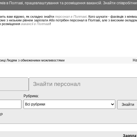
ів в Полтаві, працевлаштування та розміщення вакансій. Знайти співробітник
ить вам відомо, як складно знайти
персонал в Полтаві
. Кого шукати - фахівців з міні
ме з низьким рівнем зарплати Або потрібен персонал в Полтаві, але з високим окладо
ож розміщення
вакансії в Полтаві
!
На
бриці Людям з обмеженими можливостями
Знайти персонал
Рубрика:
HP
Зарпла