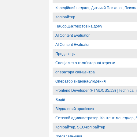
Кореційний педагог, Дитячий Психолог, Психолог
Копірайтер
Наборщик текстов на дому
AI Content Evaluator
AI Content Evaluator
Продавець
Спеціаліст з комп'ютерної верстки
оператора call-центра
Оператор видеонаблюдения
Frontend Developer (HTML/CSS/JS) | Technical I
Водій
Віддалений працівник
Сетевой администратор, Контент-менеджер, 
Копірайтер, SEO-копірайтер
Доглядальниця