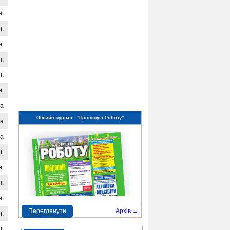
н.
н.
н.
н.
н.
н.
на
Онлайн журнал - "Пропоную Роботу"
на
на
н.
н.
н.
н.
Переглянути
Архів →
н.
н.