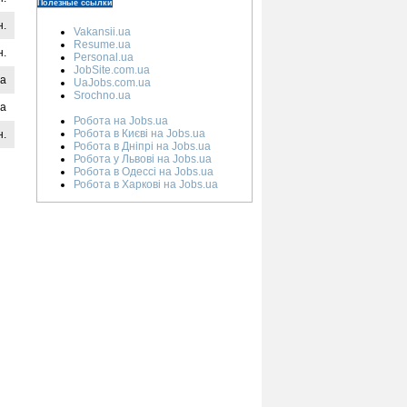
Полезные ссылки
н.
Vakansii.ua
Resume.ua
н.
Personal.ua
JobSite.com.ua
на
UaJobs.com.ua
Srochno.ua
на
Робота на Jobs.ua
Робота в Києві на Jobs.ua
н.
Робота в Дніпрі на Jobs.ua
Робота у Львові на Jobs.ua
Робота в Одессі на Jobs.ua
Робота в Харкові на Jobs.ua