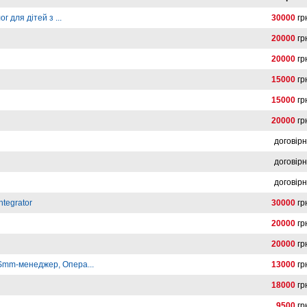
 для дітей з ...
30000
гр
20000
гр
20000
гр
15000
гр
15000
гр
20000
гр
договір
договір
договір
ntegrator
30000
гр
20000
гр
20000
гр
Smm-менеджер, Опера...
13000
гр
18000
гр
9500
гр