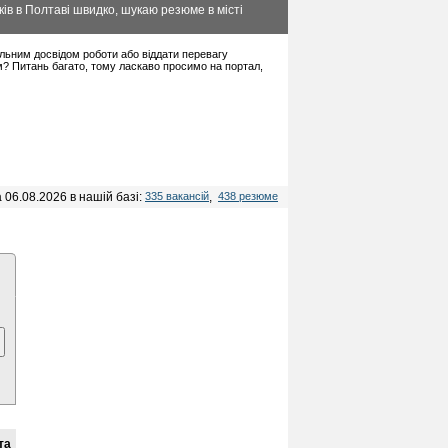
ів в Полтаві швидко, шукаю резюме в місті
мальним досвідом роботи або віддати перевагу
м? Питань багато, тому ласкаво просимо на портал,
 06.08.2026 в нашій базі:
335 вакансій
,
438 резюме
та