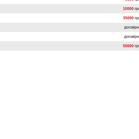
10000
гр
35000
гр
договір
договір
50000
гр