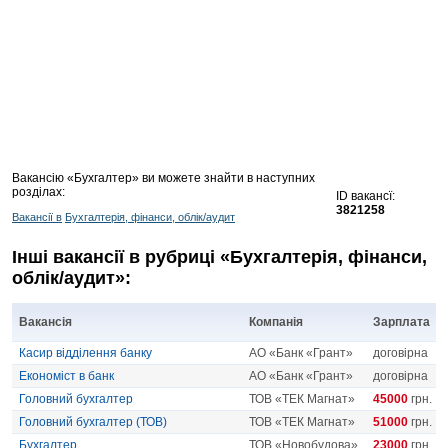
Вакансію «Бухгалтер» ви можете знайти в наступних
розділах:
ID вакансї:
3821258
Вакансії в
Бухгалтерія, фінанси, облік/аудит
Інші вакансії в рубриці «Бухгалтерія, фінанси,
облік/аудит»:
Вакансія
Компанія
Зарплата
Касир відділення банку
АО «Банк «Грант»
договірна
Економіст в банк
АО «Банк «Грант»
договірна
Головний бухгалтер
ТОВ «ТЕК Магнат»
45000
грн.
Головний бухгалтер (ТОВ)
ТОВ «ТЕК Магнат»
51000
грн.
Бухгалтер
ТОВ «Новобудова»
23000
грн.