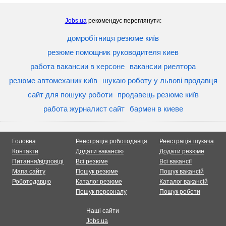
Jobs.ua
рекомендує переглянути:
домробітниця резюме київ
резюме помощник руководителя киев
работа вакансии в херсоне
вакансии риелтора
резюме автомеханик київ
шукаю роботу у львові продавця
сайт для пошуку роботи
продавець резюме київ
работа журналист сайт
бармен в киеве
Головна
Реестрація роботодавця
Реестрація шукача
Контакти
Додати вакансію
Додати резюме
Питання/відповіді
Всі резюме
Всі вакансії
Мапа сайту
Пошук резюме
Пошук вакансій
Роботодавцю
Каталог резюме
Каталог вакансій
Пошук персоналу
Пошук роботи
Наші сайти
Jobs.ua