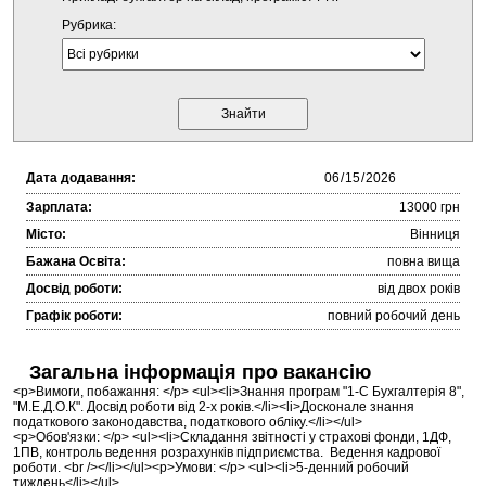
Рубрика:
Дата додавання:
Зарплата:
13000 грн
Місто:
Вінниця
Бажана Освіта:
повна вища
Досвід роботи:
від двох років
Графік роботи:
повний робочий день
Загальна інформація про вакансію
<p>Вимоги, побажання: </p> <ul><li>Знання програм "1-С Бухгалтерія 8",
"М.Е.Д.О.К". Досвід роботи від 2-х років.</li><li>Досконале знання
податкового законодавства, податкового обліку.</li></ul>
<p>Обов'язки: </p> <ul><li>Складання звітності у страхові фонди, 1ДФ,
1ПВ, контроль ведення розрахунків підприємства. Ведення кадрової
роботи. <br /></li></ul><p>Умови: </p> <ul><li>5-денний робочий
тиждень</li></ul>