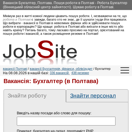
Вакансія Бухгалтер, Полтава. Пошук роботи в Полтаві - Робота Бухгалтер
(Вінницький обласний центр зайнятості). Шукаю роботу в Полтаві.
Мінімум раз в житті кожної людини цікавить пошук роботи. І, незважаючи на те, що
робота в Полтаві
є завжди, багато хто не знає, де її шукати і куди йти працювати.
Що вибрати - вакансії в Полтаві в невеликих фірмах або ж здійснювати пошук
роботи в корпораціях? Що краще: робота в Полтаві або виїхати в інше місто або
навіть країну? Питань багато, тому ласкаво просимо на портал, орієнтований на
пошук роботи і вакансій, а також розміщення резюме в Полтаві!
вакансії Полтаві
/
вакансії Бухгалтерія, фінанси, облік/аудит
/ Бухгалтер
На 08.08.2026 в нашій базі:
336 вакансій
,
438 резюме
Вакансія: Бухгалтер (в Полтава)
Знайти роботу
Знайти персонал
Введіть назву посади або слово для пошуку:
Приклад: бухгалтер на склад, програміст PHP