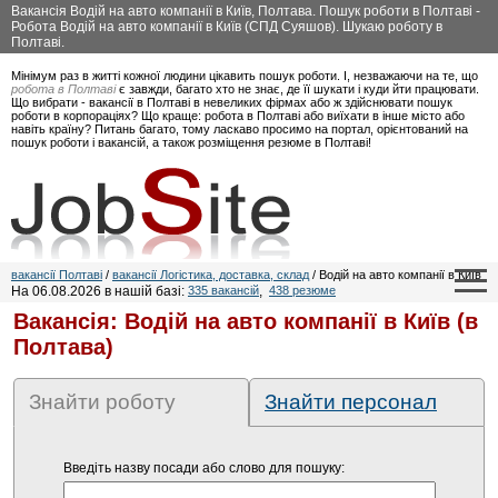
Вакансія Водій на авто компанії в Київ, Полтава. Пошук роботи в Полтаві -
Робота Водій на авто компанії в Київ (СПД Суяшов). Шукаю роботу в
Полтаві.
Мінімум раз в житті кожної людини цікавить пошук роботи. І, незважаючи на те, що
робота в Полтаві
є завжди, багато хто не знає, де її шукати і куди йти працювати.
Що вибрати - вакансії в Полтаві в невеликих фірмах або ж здійснювати пошук
роботи в корпораціях? Що краще: робота в Полтаві або виїхати в інше місто або
навіть країну? Питань багато, тому ласкаво просимо на портал, орієнтований на
пошук роботи і вакансій, а також розміщення резюме в Полтаві!
вакансії Полтаві
/
вакансії Логістика, доставка, склад
/ Водій на авто компанії в Київ
На 06.08.2026 в нашій базі:
335 вакансій
,
438 резюме
Вакансія: Водій на авто компанії в Київ (в
Полтава)
Знайти роботу
Знайти персонал
Введіть назву посади або слово для пошуку: