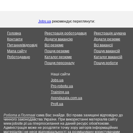
Jobs.ua
рекомендує переглянути:
Головна
Реестрація роботодавця
Реестрація шукача
Контакти
Додати вакансію
Додати резюме
Питання/відповіді
Всі резюме
Всі вакансії
Мапа сайту
Пошук резюме
Пошук вакансій
Роботодавцю
Каталог резюме
Каталог вакансій
Пошук персоналу
Пошук роботи
Наші сайти
Jobs.ua
Pro-robotu.ua
Training.ua
Arendazala.com.ua
Profi.ua
Робота в Полтаві
сама Вас знайде. Всі права захищені відповідно до
чинного законодавства України. При використанні матеріалів сайту
www.jobsite.pl.ua гіперпосилання на даний ресурс обов'язкове.
Адміністрація може не розділяти точку зору авторів інформаційних
матеріалів і не несе відповідальності за розміщувану користувачами