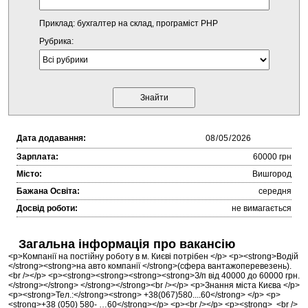
Приклад: бухгалтер на склад, програміст PHP
Рубрика:
Дата додавання:
Зарплата:
60000 грн
Місто:
Вишгород
Бажана Освіта:
середня
Досвід роботи:
не вимагається
Загальна інформація про вакансію
<p>Компанії на постійну роботу в м. Києві потрібен </p> <p><strong>Водій
</strong><strong>на авто компанії </strong>(сфера вантажоперевезень).
<br /></p> <p><strong><strong><strong><strong>З/п від 40000 до 60000 грн.
</strong></strong> </strong></strong><br /></p> <p>Знання міста Києва </p>
<p><strong>Тел.:</strong><strong> +38(067)580....60</strong> </p> <p>
<strong>+38 (050) 580- …60</strong></p> <p><br /></p> <p><strong> <br />