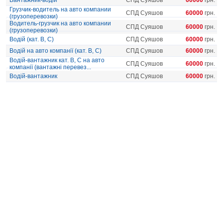
Вантажник-водій
СПД Суяшов
60000
грн.
Грузчик-водитель на авто компании
СПД Суяшов
60000
грн.
(грузоперевозки)
Водитель-грузчик на авто компании
СПД Суяшов
60000
грн.
(грузоперевозки)
Водій (кат. B, С)
СПД Суяшов
60000
грн.
Водій на авто компанії (кат. В, С)
СПД Суяшов
60000
грн.
Водій-вантажник кат. B, С на авто
СПД Суяшов
60000
грн.
компанії (вантажні перевез...
Водій-вантажник
СПД Суяшов
60000
грн.