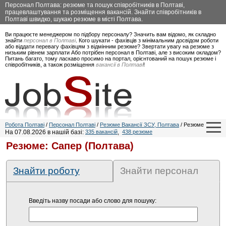
Персонал Полтава: резюме та пошук співробітників в Полтаві,
працевлаштування та розміщення вакансій. Знайти співробітників в
Полтаві швидко, шукаю резюме в місті Полтава.
Ви працюєте менеджером по підбору персоналу? Значить вам відомо, як складно
знайти
персонал в Полтаві
. Кого шукати - фахівців з мінімальним досвідом роботи
або віддати перевагу фахівцям з відмінним резюме? Звертати увагу на резюме з
низьким рівнем зарплати Або потрібен персонал в Полтаві, але з високим окладом?
Питань багато, тому ласкаво просимо на портал, орієнтований на пошук резюме і
співробітників, а також розміщення
вакансії в Полтаві
!
Робота Полтаві
/
Персонал Полтаві
/
Резюме Вакансії ЗСУ, Полтава
/ Резюме
На 07.08.2026 в нашій базі:
335 вакансій
,
438 резюме
Резюме: Сапер (Полтава)
Знайти роботу
Знайти персонал
Введіть назву посади або слово для пошуку: