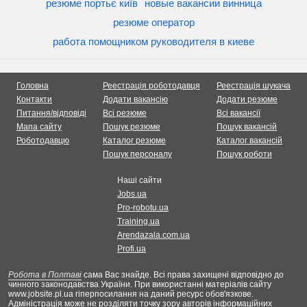
резюме портьє київ
новые вакансии винница
резюме оператор
работа помощником руководителя в киеве
Головна
Реестрація роботодавця
Реестрація шукача
Контакти
Додати вакансію
Додати резюме
Питання/відповіді
Всі резюме
Всі вакансії
Мапа сайту
Пошук резюме
Пошук вакансій
Роботодавцю
Каталог резюме
Каталог вакансій
Пошук персоналу
Пошук роботи
Наші сайти
Jobs.ua
Pro-robotu.ua
Training.ua
Arendazala.com.ua
Profi.ua
Робота в Полтаві
сама Вас знайде. Всі права захищені відповідно до
чинного законодавства України. При використанні матеріалів сайту
www.jobsite.pl.ua гіперпосилання на даний ресурс обов'язкове.
Адміністрація може не розділяти точку зору авторів інформаційних