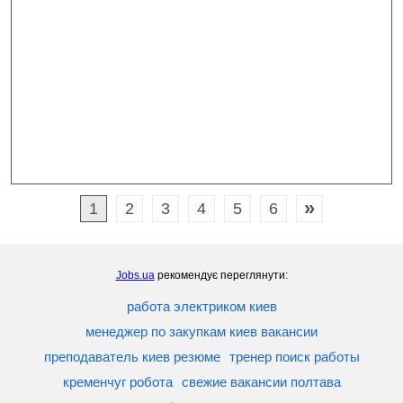
»
1
2
3
4
5
6
Jobs.ua
рекомендує переглянути:
работа электриком киев
менеджер по закупкам киев вакансии
преподаватель киев резюме
тренер поиск работы
кременчуг робота
свежие вакансии полтава