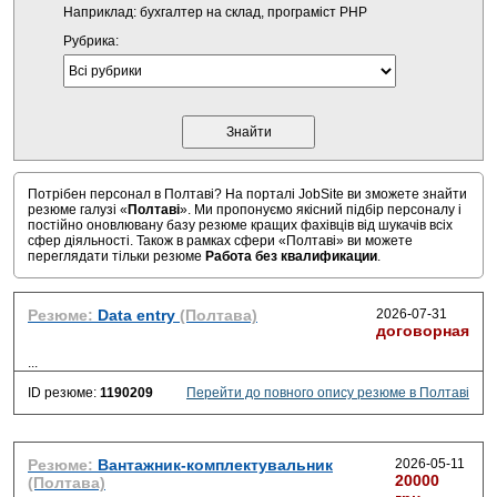
Наприклад: бухгалтер на склад, програміст PHP
Рубрика:
Потрібен персонал в Полтаві? На порталі JobSite ви зможете знайти
резюме галузі «
Полтаві
». Ми пропонуємо якісний підбір персоналу і
постійно оновлювану базу резюме кращих фахівців від шукачів всіх
сфер діяльності. Також в рамках сфери «Полтаві» ви можете
переглядати тільки резюме
Работа без квалификации
.
Резюме:
Data entry
(Полтава)
2026-07-31
договорная
...
ID резюме:
1190209
Перейти до повного опису резюме в Полтаві
Резюме:
Вантажник-комплектувальник
2026-05-11
20000
(Полтава)