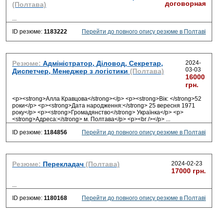
договорная
(Полтава)
...
ID резюме:
1183222
Перейти до повного опису резюме в Полтаві
Резюме:
Адміністратор, Діловод, Секретар,
2024-
03-03
Диспетчер, Менеджер з логістики
(Полтава)
16000
грн.
<p><strong>Алла Кравцова</strong></p> <p><strong>Вік: </strong>52
роки</p> <p><strong>Дата народження:</strong> 25 вересня 1971
року</p> <p><strong>Громадянство</strong> Українка</p> <p>
<strong>Адреса:</strong> м. Полтава</p> <p><br /></p>
...
ID резюме:
1184856
Перейти до повного опису резюме в Полтаві
Резюме:
Перекладач
(Полтава)
2024-02-23
17000 грн.
...
ID резюме:
1180168
Перейти до повного опису резюме в Полтаві