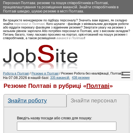
Персонал Полтава: резюме та пошук співробітників в Полтаві,
працевлаштування та розміщення вакансій. Знайти співробітників в
Полтаві швидко, шукаю резюме в місті Полтава.
Ви працюєте менеджером по підбору персоналу? Значить вам відомо, як складно
знайти
персонал в Полтаві
. Кого шукати - фахівців з мінімальним досвідом роботи
або віддати перевагу фахівцям з відмінним резюме? Звертати увагу на резюме з
низьким рівнем зарплати Або потрібен персонал в Полтаві, але з високим окладом?
Питань багато, тому ласкаво просимо на портал, орієнтований на пошук резюме і
співробітників, а також розміщення
вакансії в Полтаві
!
Робота в Полтаві
/
Резюме в Полтаві
/ Резюме Робота без кваліфікації, Полтава
На 07.08.2026 в нашій базі:
335 вакансій
,
438 резюме
Резюме Полтаві в рубриці «
Полтаві
»
Знайти роботу
Знайти персонал
Введіть назву посади або слово для пошуку: