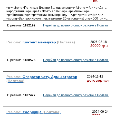
грн.
<p><strong>Петляков Дмитро Володимирович</strong></p> <p>Дата
народження:</p> <p>12 Жовтня 1990</p> <p>Регіон:</p>
<p>Полтава</p> <p>Можливість переїзду: - </p> <p><br /></p> <p>
<strong>Вантажник-комплектувальник 20</strong><strong> 000 грн.<
...
ID резюме:
1182192
Перейти до повного опису резюме в Полтаві
Резюме:
Контент менеджер
(Полтава)
2026-02-18
20000 грн.
...
ID резюме:
1188525
Перейти до повного опису резюме в Полтаві
Резюме:
Оператор чату, Адміністратор
2024-11-12
договорная
(Полтава)
...
ID резюме:
1187427
Перейти до повного опису резюме в Полтаві
Резюме:
Уборщица
(Полтава)
2024-09-24