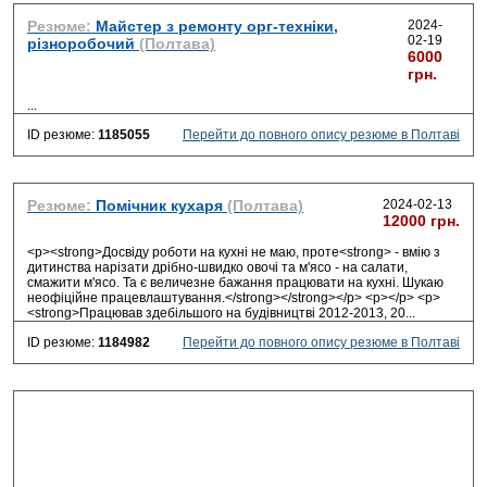
Резюме:
Майстер з ремонту орг-техніки,
2024-
02-19
різноробочий
(Полтава)
6000
грн.
...
ID резюме:
1185055
Перейти до повного опису резюме в Полтаві
Резюме:
Помічник кухаря
(Полтава)
2024-02-13
12000 грн.
<p><strong>Досвіду роботи на кухні не маю, проте<strong> - вмію з
дитинства нарізати дрібно-швидко овочі та м'ясо - на салати,
смажити м'ясо. Та є величезне бажання працювати на кухні. Шукаю
неофіційне працевлаштування.</strong></strong></p> <p></p> <p>
<strong>Працював здебільшого на будівництві 2012-2013, 20
...
ID резюме:
1184982
Перейти до повного опису резюме в Полтаві