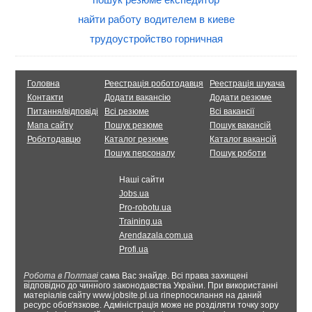
найти работу водителем в киеве
трудоустройство горничная
Головна
Реестрація роботодавця
Реестрація шукача
Контакти
Додати вакансію
Додати резюме
Питання/відповіді
Всі резюме
Всі вакансії
Мапа сайту
Пошук резюме
Пошук вакансій
Роботодавцю
Каталог резюме
Каталог вакансій
Пошук персоналу
Пошук роботи
Наші сайти
Jobs.ua
Pro-robotu.ua
Training.ua
Arendazala.com.ua
Profi.ua
Робота в Полтаві
сама Вас знайде. Всі права захищені
відповідно до чинного законодавства України. При використанні
матеріалів сайту www.jobsite.pl.ua гіперпосилання на даний
ресурс обов'язкове. Адміністрація може не розділяти точку зору