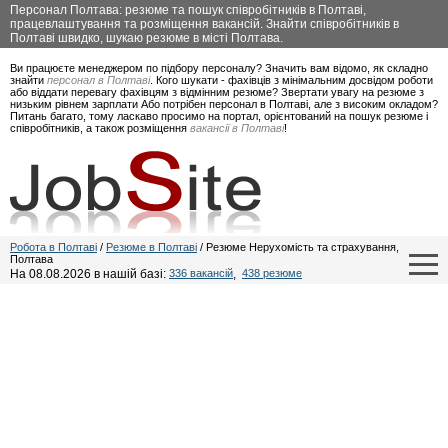
Персонал Полтава: резюме та пошук співробітників в Полтаві,
працевлаштування та розміщення вакансій. Знайти співробітників в
Полтаві швидко, шукаю резюме в місті Полтава.
Ви працюєте менеджером по підбору персоналу? Значить вам відомо, як складно
знайти
персонал в Полтаві
. Кого шукати - фахівців з мінімальним досвідом роботи
або віддати перевагу фахівцям з відмінним резюме? Звертати увагу на резюме з
низьким рівнем зарплати Або потрібен персонал в Полтаві, але з високим окладом?
Питань багато, тому ласкаво просимо на портал, орієнтований на пошук резюме і
співробітників, а також розміщення
вакансії в Полтаві
!
Робота в Полтаві
/
Резюме в Полтаві
/ Резюме Нерухомість та страхування,
Полтава
На 08.08.2026 в нашій базі:
336 вакансій
,
438 резюме