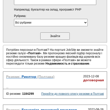
Наприклад: бухгалтер на склад, програміст PHP
Рубрика:
Потрібен персонал в Полтаві? На порталі JobSite ви зможете знайти
резюме галузі «
Полтаві
». Ми пропонуємо якісний підбір персоналу і
постійно оновлювану базу резюме кращих фахівців від шукачів всіх
сфер діяльності. Також в рамках сфери «Полтаві» ви можете
переглядати тільки резюме
Недвижимость и страхование
.
Резюме:
Риелтор
(Полтава)
2023-12-08
договорная
...
ID резюме:
1184299
Перейти до повного опису резюме в Полтаві
Резюме:
Економіст, проєктний менеджер
2022-08-26