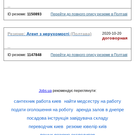
...
ID резюме:
1150893
Перейти до повного опису резюме в Полтаві
Резюме:
Агент з нерухомості
(Полтава)
2020-10-20
договорная
...
ID резюме:
1147848
Перейти до повного опису резюме в Полтаві
Jobs.ua
рекомендує переглянути:
сантехник работа киев
найти медсестру на работу
подати оголошення на роботу
аренда залов в днепре
посадова інструкція завідувача складу
переводчик киев
резюме ювелір київ
пошук резюме експедитор