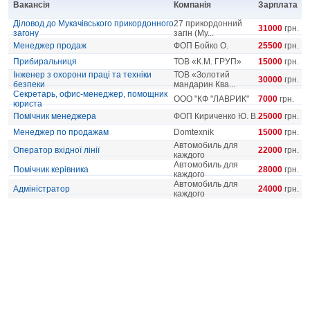
Вакансія
Компанія
Зарплата
Діловод до Мукачівського прикордонного
27 прикордонний
31000
грн.
загону
загін (Му...
Менеджер продаж
ФОП Бойко О.
25500
грн.
Прибиральниця
ТОВ «К.М. ГРУП»
15000
грн.
Інженер з охорони праці та техніки
ТОВ «Золотий
30000
грн.
безпеки
мандарин Ква...
Секретарь, офис-менеджер, помощник
ООО "КФ "ЛАВРИК"
7000
грн.
юриста
Помічник менеджера
ФОП Кириченко Ю. В.
25000
грн.
Менеджер по продажам
Domtexnik
15000
грн.
Автомобиль для
Оператор вхідної лінії
22000
грн.
каждого
Автомобиль для
Помічник керівника
28000
грн.
каждого
Автомобиль для
Адміністратор
24000
грн.
каждого