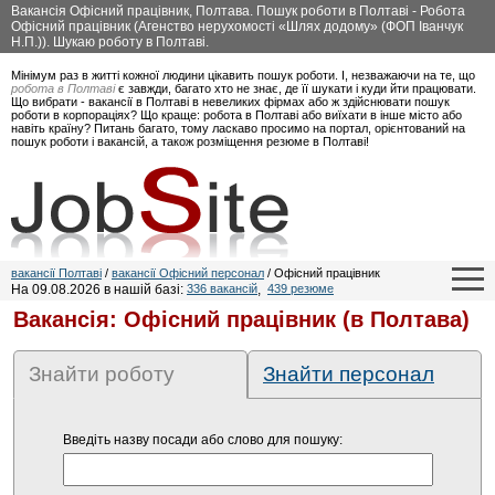
Вакансія Офісний працівник, Полтава. Пошук роботи в Полтаві - Робота
Офісний працівник (Агенство нерухомості «Шлях додому» (ФОП Іванчук
Н.П.)). Шукаю роботу в Полтаві.
Мінімум раз в житті кожної людини цікавить пошук роботи. І, незважаючи на те, що
робота в Полтаві
є завжди, багато хто не знає, де її шукати і куди йти працювати.
Що вибрати - вакансії в Полтаві в невеликих фірмах або ж здійснювати пошук
роботи в корпораціях? Що краще: робота в Полтаві або виїхати в інше місто або
навіть країну? Питань багато, тому ласкаво просимо на портал, орієнтований на
пошук роботи і вакансій, а також розміщення резюме в Полтаві!
вакансії Полтаві
/
вакансії Офісний персонал
/ Офісний працівник
На 09.08.2026 в нашій базі:
336 вакансій
,
439 резюме
Вакансія: Офісний працівник (в Полтава)
Знайти роботу
Знайти персонал
Введіть назву посади або слово для пошуку: