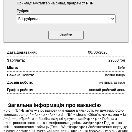
Приклад: бухгалтер на склад, програміст PHP
Рубрика:
Дата додавання:
Зарплата:
22000 грн
Місто:
Київ
Бажана Освіта:
повна вища
Досвід роботи:
не вимагається
Графік роботи:
повний робочий день
Загальна інформація про вакансію
<p dir="ltr">В зв’язку з розширенням нашої діяльності, ми шукаємо офіс-
менеджера <br /></p> <p> </p> <p dir="ltr"><strong>Обов’язки:</strong><br
/></p> <p>Прийом і обробка вхідної документації</p> <p> • Робота з
електронною поштою та телефонними дзвінками</p> <p> • Підготовка
звітів, заповнення таблиць (Excel, Word)</p> <p> • Забезпечення порядку
в офісі, організація зустрічей</p> <p> • Виконання доручень керівника</p>