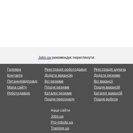
Jobs.ua
рекомендує переглянути:
Головна
Реестрація роботодавця
Реестрація шукача
Контакти
Додати вакансію
Додати резюме
Питання/відповіді
Всі резюме
Всі вакансії
Мапа сайту
Пошук резюме
Пошук вакансій
Роботодавцю
Каталог резюме
Каталог вакансій
Пошук персоналу
Пошук роботи
Наші сайти
Jobs.ua
Pro-robotu.ua
Training.ua