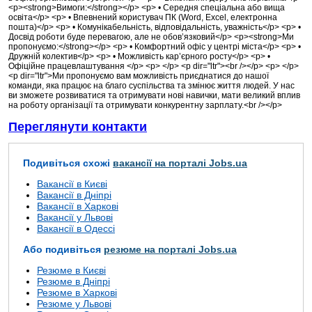
<p><strong>Вимоги:</strong></p> <p> • Середня спеціальна або вища
освіта</p> <p> • Впевнений користувач ПК (Word, Excel, електронна
пошта)</p> <p> • Комунікабельність, відповідальність, уважність</p> <p> •
Досвід роботи буде перевагою, але не обов’язковий</p> <p><strong>Ми
пропонуємо:</strong></p> <p> • Комфортний офіс у центрі міста</p> <p> •
Дружній колектив</p> <p> • Можливість кар’єрного росту</p> <p> •
Офіційне працевлаштування </p> <p> </p> <p dir="ltr"><br /></p> <p> </p>
<p dir="ltr">Ми пропонуємо вам можливість приєднатися до нашої
команди, яка працює на благо суспільства та змінює життя людей. У нас
ви зможете розвиватися та отримувати нові навички, мати великий вплив
на роботу організації та отримувати конкурентну зарплату.<br /></p>
Переглянути контакти
Подивіться схожі
вакансії на порталі Jobs.ua
Вакансії в Києві
Вакансії в Дніпрі
Вакансії в Харкові
Вакансії у Львові
Вакансії в Одессі
Або подивіться
резюме на порталі Jobs.ua
Резюме в Києві
Резюме в Дніпрі
Резюме в Харкові
Резюме у Львові