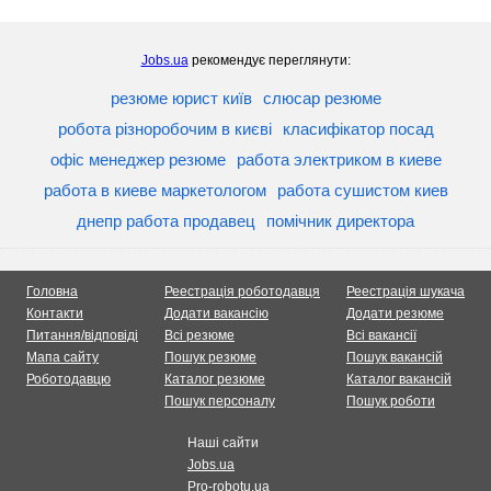
Jobs.ua
рекомендує переглянути:
резюме юрист київ
слюсар резюме
робота різноробочим в києві
класифікатор посад
офіс менеджер резюме
работа электриком в киеве
работа в киеве маркетологом
работа сушистом киев
днепр работа продавец
помічник директора
Головна
Реестрація роботодавця
Реестрація шукача
Контакти
Додати вакансію
Додати резюме
Питання/відповіді
Всі резюме
Всі вакансії
Мапа сайту
Пошук резюме
Пошук вакансій
Роботодавцю
Каталог резюме
Каталог вакансій
Пошук персоналу
Пошук роботи
Наші сайти
Jobs.ua
Pro-robotu.ua