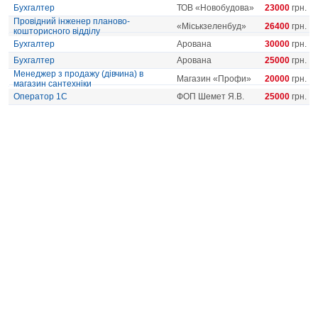
Бухгалтер
ТОВ «Новобудова»
23000
грн.
Провідний інженер планово-
«Міськзеленбуд»
26400
грн.
кошторисного відділу
Бухгалтер
Арована
30000
грн.
Бухгалтер
Арована
25000
грн.
Менеджер з продажу (дівчина) в
Магазин «Профи»
20000
грн.
магазин сантехніки
Оператор 1С
ФОП Шемет Я.В.
25000
грн.