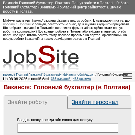
Вакансія Головний бухгалтер, Полтава. Пошук роботи в Полтаві - Робота
Головний бухгалтер (Вінницький обласний центр зайнятості). Шукаю
роботу в Полтаві.
Мінімум раз в житті кожної людини цікавить пошук роботи. І, незважаючи на те, що
робота в Полтаві
є завжди, багато хто не знає, де її шукати і куди йти працювати.
Що вибрати - вакансії в Полтаві в невеликих фірмах або ж здійснювати пошук
роботи в корпораціях? Що краще: робота в Полтаві або виїхати в інше місто або
навіть країну? Питань багато, тому ласкаво просимо на портал, орієнтований на
пошук роботи і вакансій, а також розміщення резюме в Полтаві!
вакансії Полтаві
/
вакансії Бухгалтерія, фінанси, облік/аудит
/ Головний бухгалтер
На 08.08.2026 в нашій базі:
336 вакансій
,
438 резюме
Вакансія: Головний бухгалтер (в Полтава)
Знайти роботу
Знайти персонал
Введіть назву посади або слово для пошуку: