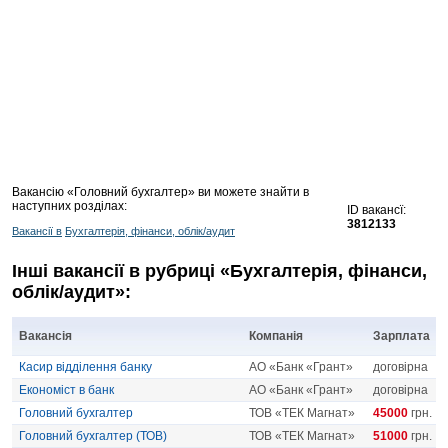
Вакансію «Головний бухгалтер» ви можете знайти в
наступних розділах:
ID вакансї:
3812133
Вакансії в
Бухгалтерія, фінанси, облік/аудит
Інші вакансії в рубриці «Бухгалтерія, фінанси,
облік/аудит»:
Вакансія
Компанія
Зарплата
Касир відділення банку
АО «Банк «Грант»
договірна
Економіст в банк
АО «Банк «Грант»
договірна
Головний бухгалтер
ТОВ «ТЕК Магнат»
45000
грн.
Головний бухгалтер (ТОВ)
ТОВ «ТЕК Магнат»
51000
грн.