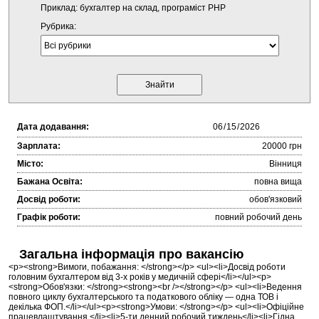
Приклад: бухгалтер на склад, програміст PHP
Рубрика:
Дата додавання:
Зарплата:
20000 грн
Місто:
Вінниця
Бажана Освіта:
повна вища
Досвід роботи:
обов'язковий
Графік роботи:
повний робочий день
Загальна інформація про вакансію
<p><strong>Вимоги, побажання: </strong></p> <ul><li>Досвід роботи
головним бухгалтером від 3-х років у медичній сфері</li></ul><p>
<strong>Обов'язки: </strong><strong><br /></strong></p> <ul><li>Ведення
повного циклу бухгалтерського та податкового обліку — одна ТОВ і
декілька ФОП.</li></ul><p><strong>Умови: </strong></p> <ul><li>Офіційне
працевлаштування.</li><li>5-ти денний робочий тиждень</li><li>Гідна