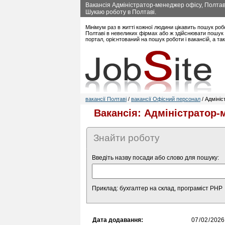
Вакансія Адміністратор-менеджер офісу, Полтав
Шукаю роботу в Полтаві.
Мінімум раз в житті кожної людини цікавить пошук роб
Полтаві в невеликих фірмах або ж здійснювати пошук 
портал, орієнтований на пошук роботи і вакансій, а т
вакансії Полтаві
/
вакансії Офісний персонал
/ Адміні
Вакансія: Адміністратор-
Знайти роботу
Введіть назву посади або слово для пошуку:
Приклад: бухгалтер на склад, програміст PHP
Дата додавання: