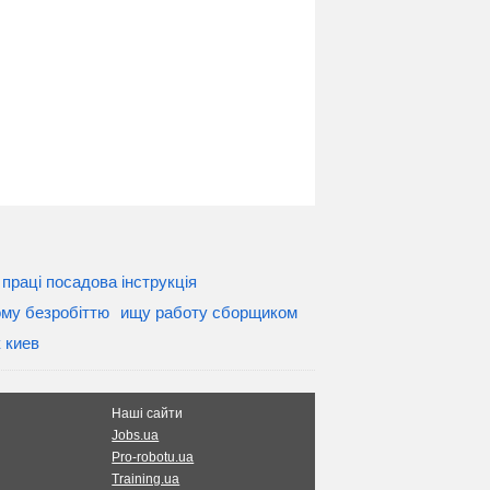
 праці посадова інструкція
ому безробіттю
ищу работу сборщиком
 киев
Наші сайти
Jobs.ua
Pro-robotu.ua
Training.ua