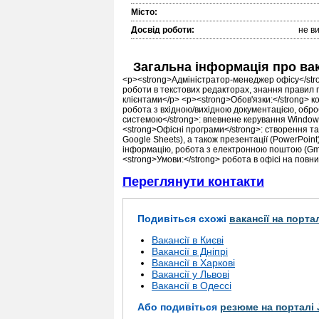
Місто:
Досвід роботи:
не в
Загальна інформація про ва
<p><strong>Адміністратор-менеджер офісу</stron
роботи в текстових редакторах, знання правил п
клієнтами</p> <p><strong>Обов'язки:</strong> 
робота з вхідною/вихідною документацією, обр
системою</strong>: впевнене керування Window
<strong>Офісні програми</strong>: створення та 
Google Sheets), а також презентації (PowerPoint
інформацію, робота з електронною поштою (Gmai
<strong>Умови:</strong> робота в офісі на повний
Переглянути контакти
Подивіться схожі
вакансії на порта
Вакансії в Києві
Вакансії в Дніпрі
Вакансії в Харкові
Вакансії у Львові
Вакансії в Одессі
Або подивіться
резюме на порталі 