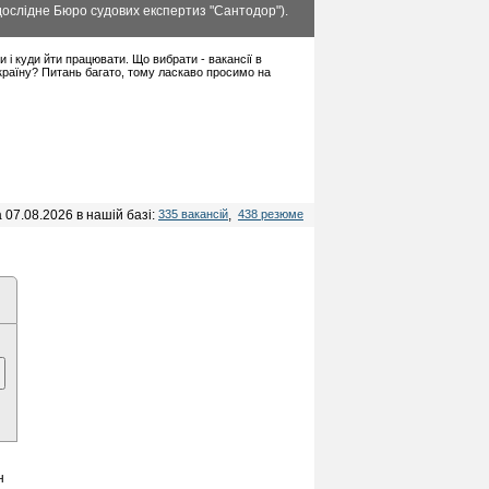
дослідне Бюро судових експертиз "Сантодор").
ти і куди йти працювати. Що вибрати - вакансії в
 країну? Питань багато, тому ласкаво просимо на
 07.08.2026 в нашій базі:
335 вакансій
,
438 резюме
н