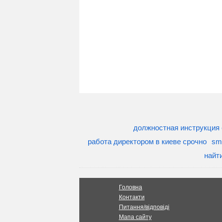
должностная инструкция
работа директором в киеве срочно
sm
найт
Головна
Контакти
Питання/відповіді
Мапа сайту