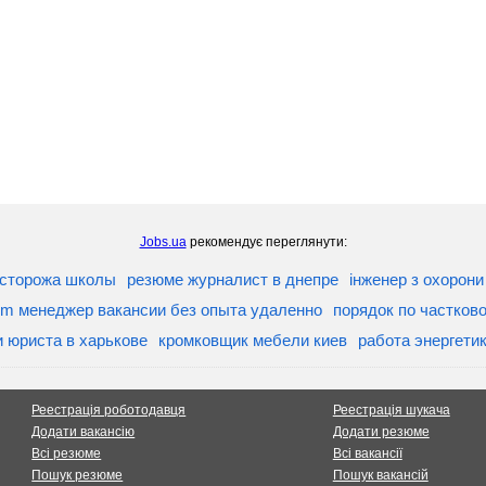
Jobs.ua
рекомендує переглянути:
 сторожа школы
резюме журналист в днепре
інженер з охорони
m менеджер вакансии без опыта удаленно
порядок по частков
и юриста в харькове
кромковщик мебели киев
работа энергетик
Реестрація роботодавця
Реестрація шукача
Додати вакансію
Додати резюме
Всі резюме
Всі вакансії
Пошук резюме
Пошук вакансій