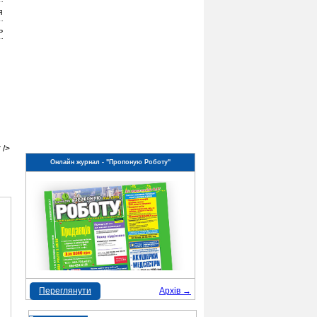
я
ь
 />
Онлайн журнал - "Пропоную Роботу"
Переглянути
Архів →