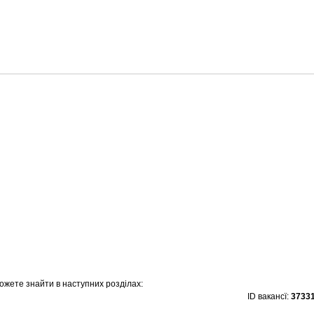
ожете знайти в наступних розділах:
ID вакансї:
3733