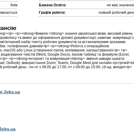
Київ
Бажана Освіта:
не має значенн
имагається
Графік роботи:
повний робочий ден
кансію
g></p> <p><strong>Вимоги:</strong> знання української мови, високий рівень
равопису та вимог до оформлення ділової документації, навички комунікації з
комп'ютерний набір тексту робочих документів за встановленими зразками,
обка телефонних дзвінків</p> <p><strong>Робота з операційною
s, macOS або Linux (створення папок, копіювання, налаштування)</p> <p>
редагування текстів (Word, Google Docs), базові таблиці та формули (Excel,
)</p> <p><strong>Інтернет та комунікація</strong>: вміння швидко шукати
l, Outlook), використання Zoom, Teams, Google Meet для онлайн-зустрічей<br
 робочий день - пн-чт з 09:00 до 17:00, пт з 09:00 до 15:00, сб-нд вихідні</p>
лі Jobs.ua
Jobs.ua