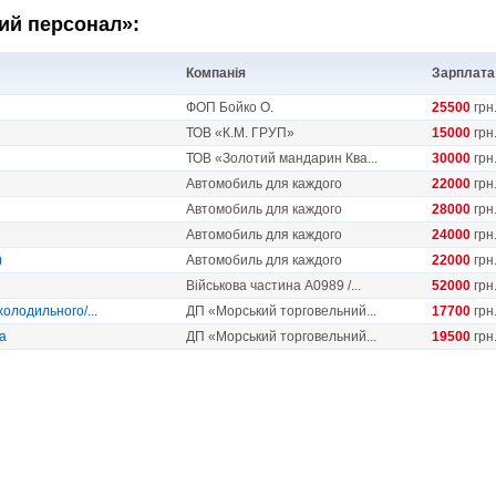
ний персонал»:
Компанія
Зарплата
ФОП Бойко О.
25500
грн
ТОВ «К.М. ГРУП»
15000
грн
ТОВ «Золотий мандарин Ква...
30000
грн
Автомобиль для каждого
22000
грн
Автомобиль для каждого
28000
грн
Автомобиль для каждого
24000
грн
)
Автомобиль для каждого
22000
грн
Військова частина А0989 /...
52000
грн
холодильного/...
ДП «Морський торговельний...
17700
грн
а
ДП «Морський торговельний...
19500
грн