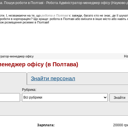
а. Пошук роботи в Полтаві - Робота Адміністратор-менеджер офісу (Науково-
оти. І, незважаючи на те, що
робота в Полтаві
є завжди, багато хто не знає, де її шука
роботи в корпораціях? Що краще: робота в Полтаві або виїхати в інше місто або навіть
акож розміщення резюме в Полтаві!
На
стратор-менеджер офісу
менеджер офісу (в Полтава)
Знайти персонал
Рубрика:
Зарплата:
20000 гр